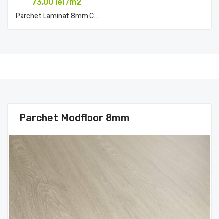
73,00 lei /m2
Parchet Laminat 8mm CARCOAL...
Comandă acum
Parchet Modfloor 8mm