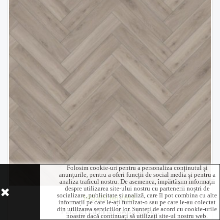
Folosim cookie-uri pentru a personaliza conținutul și
anunțurile, pentru a oferi funcții de social media și pentru a
analiza traficul nostru. De asemenea, împărtășim informații
despre utilizarea site-ului nostru cu partenerii noștri de
socializare, publicitate și analiză, care îl pot combina cu alte
145,00 lei /m2
informații pe care le-ați furnizat-o sau pe care le-au colectat
din utilizarea serviciilor lor. Sunteți de acord cu cookie-urile
Parchet Laminat Swiss Krono...
noastre dacă continuați să utilizați site-ul nostru web.