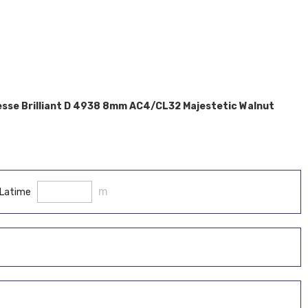
lesse Brilliant D 4938 8mm AC4/CL32 Majestetic Walnut
m
Latime