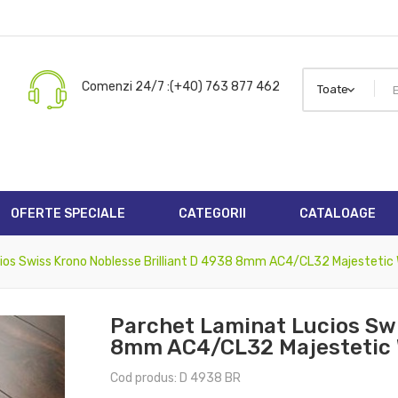
dd to wishlist
title))
ign in
Comenzi 24/7 :(+40) 763 877 462
 need to be logged in to save products in your wishlist.
abel))
add_circle_outline
Create new 
((cancelText))
((loginText))
((cancelText))
((createText))
OFERTE SPECIALE
CATEGORII
CATALOAGE
cios Swiss Krono Noblesse Brilliant D 4938 8mm AC4/CL32 Majestetic
Parchet Laminat Lucios Swi
8mm AC4/CL32 Majestetic 
Cod produs: D 4938 BR