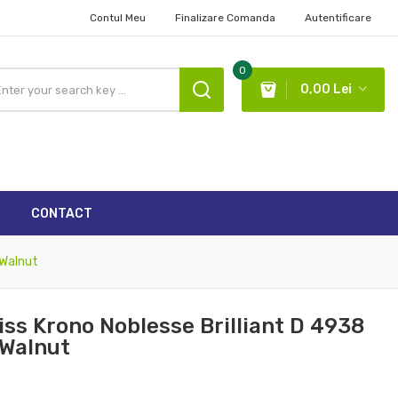
Contul Meu
Finalizare Comanda
Autentificare
×
×
×
0
0,00 Lei
list
CONTACT
 Walnut
ss Krono Noblesse Brilliant D 4938
Walnut