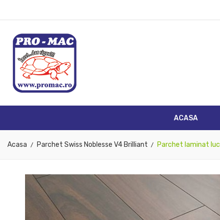
A
((
S
You
((l
ACASA
Acasa
Parchet Swiss Noblesse V4 Brilliant
Parchet laminat lu