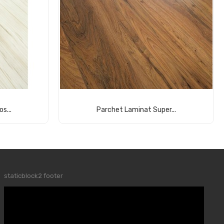
s...
Parchet Laminat Super...
Comandă acum
staticblock2 footer