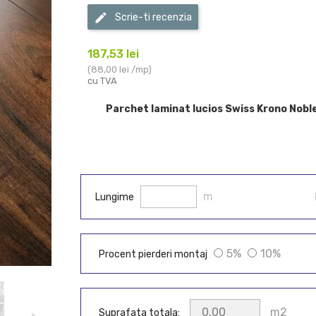
Scrie-ti recenzia
187,53 lei
(88,00 lei /mp)
cu TVA
Parchet laminat lucios Swiss Krono Nob
m
Lungime
5%
10%
Procent pierderi montaj
m2
Suprafata totala: