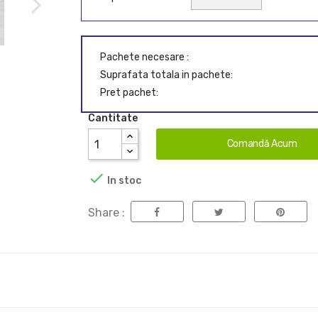
Pachete necesare :
Suprafata totala in pachete:
Pret pachet:
Cantitate
Comandă Acum

In stoc
Share :