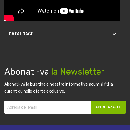
keyboard_arrow_down
CATALOAGE
Abonati-va
la Newsletter
Abonați-vă la buletinele noastre informative acum și fiți la
curent cu noile oferte exclusive.
ABONEAZA-TE