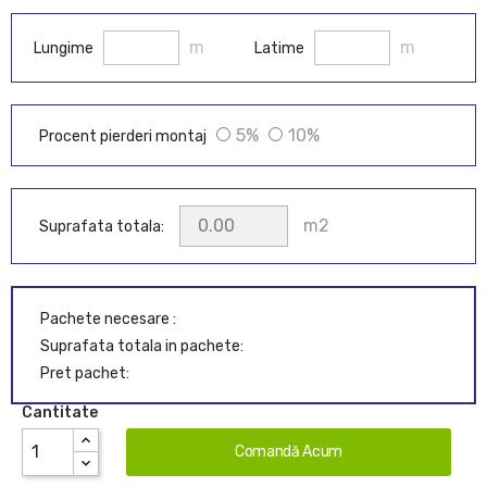
m
m
Lungime
Latime
5%
10%
Procent pierderi montaj
m2
Suprafata totala:
Pachete necesare :
Suprafata totala in pachete:
Pret pachet:
Cantitate
Comandă Acum