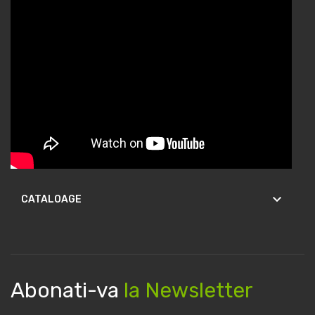
keyboard_arrow_down
CATALOAGE
Abonati-va
la Newsletter