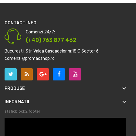
CONTACT INFO
Comenzi 24/7:
(+40) 763 877 462
Bucuresti, Str. Valea Cascadelor nr.18 G Sector 6
comenzi@promacshop.ro
keyboard_arrow_down
PRODUSE
keyboard_arrow_down
INFORMATII
staticblock2 footer