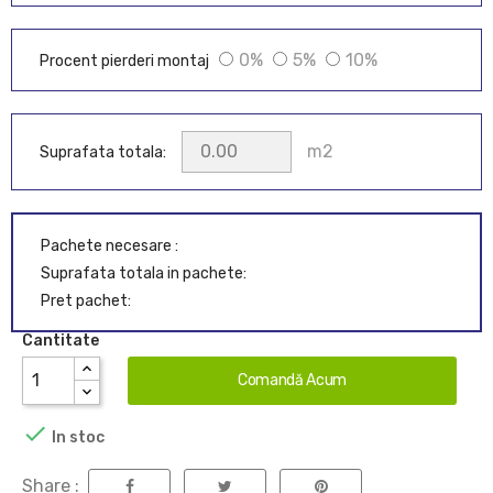
0%
5%
10%
Procent pierderi montaj
m2
Suprafata totala:
Pachete necesare :
Suprafata totala in pachete:
Pret pachet:
Cantitate
Comandă Acum

In stoc
Share :