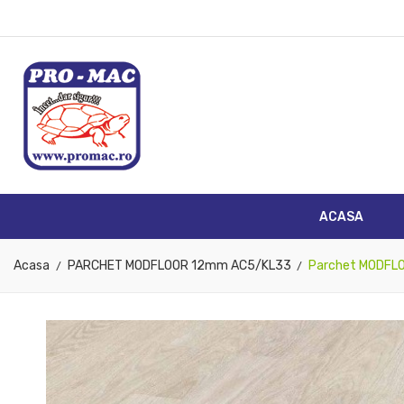
A
((
S
You
((l
ACASA
Acasa
PARCHET MODFLOOR 12mm AC5/KL33
Parchet MODFL