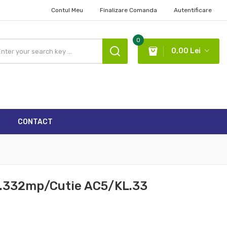
Contul Meu
Finalizare Comanda
Autentificare
×
×
×
0
0,00 Lei
list
CONTACT
.332mp/cutie AC5/KL.33