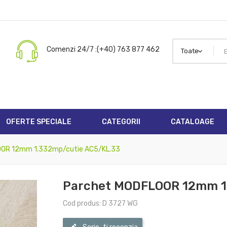
dd to wishlist
title))
ign in
Comenzi 24/7 :(+40) 763 877 462
 need to be logged in to save products in your wishlist.
abel))
add_circle_outline
Create new 
((cancelText))
((loginText))
((cancelText))
((createText))
OFERTE SPECIALE
CATEGORII
CATALOAGE
OOR 12mm 1.332mp/cutie AC5/KL.33
Parchet MODFLOOR 12mm 1
Cod produs: D 3727 WG