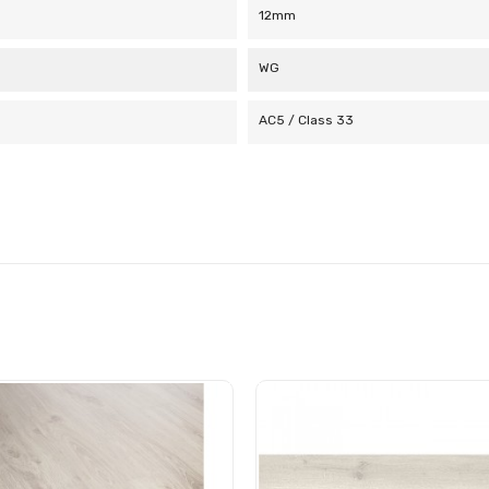
12mm
WG
AC5 / Class 33