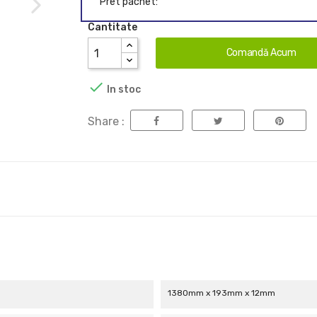
Pret pachet:
Cantitate
Comandă Acum

In stoc
Share :
1380mm x 193mm x 12mm