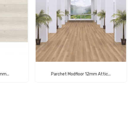
mm...
Parchet Modfloor 12mm Attic...
Comandă acum