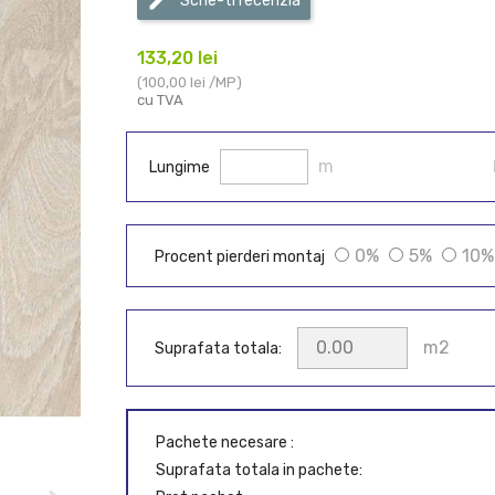
Scrie-ti recenzia
133,20 lei
(100,00 lei /MP)
cu TVA
m
Lungime
0%
5%
10%
Procent pierderi montaj
m2
Suprafata totala:
Pachete necesare :
Suprafata totala in pachete: