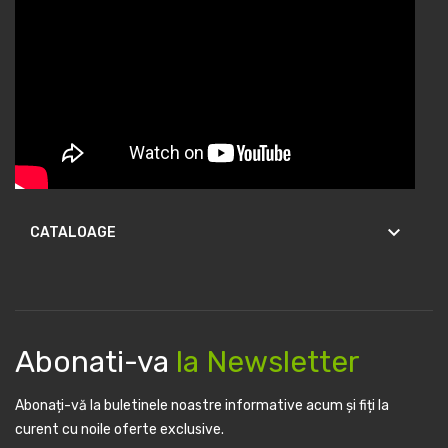
keyboard_arrow_down
CATALOAGE
Abonati-va
la Newsletter
Abonați-vă la buletinele noastre informative acum și fiți la
curent cu noile oferte exclusive.