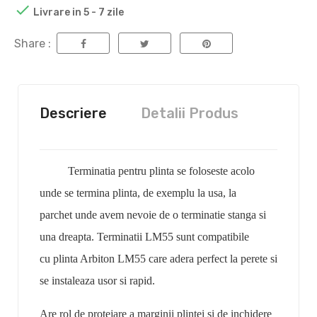

Livrare in 5 - 7 zile
Share :
Descriere
Detalii Produs
Terminatia
pentru plinta se foloseste acolo
unde se termina plinta, de exemplu
la usa, la
parchet
unde avem nevoie de o terminatie stanga si
una dreapta.
Terminatii LM55
sunt compatibile
cu
plinta Arbiton LM55
care adera perfect la perete si
se instaleaza usor si rapid.
Are rol de protejare a
marginii plintei
si de
inchidere