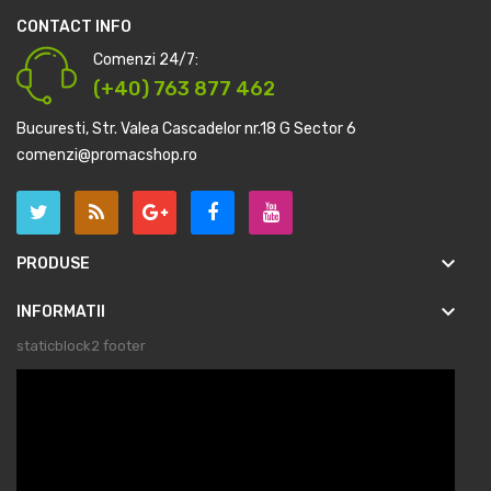
CONTACT INFO
Comenzi 24/7:
(+40) 763 877 462
Bucuresti, Str. Valea Cascadelor nr.18 G Sector 6
comenzi@promacshop.ro
keyboard_arrow_down
PRODUSE
keyboard_arrow_down
INFORMATII
staticblock2 footer