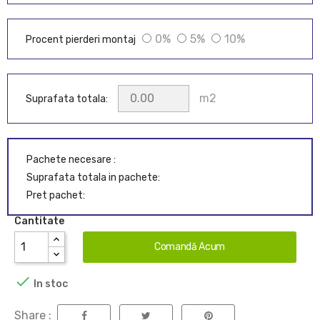
0%
5%
10%
Procent pierderi montaj
m2
Suprafata totala:
Pachete necesare :
Suprafata totala in pachete:
Pret pachet:
Cantitate
Comandă Acum

In stoc
Share :