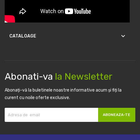
keyboard_arrow_down
CATALOAGE
Abonati-va
la Newsletter
Abonați-vă la buletinele noastre informative acum și fiți la
curent cu noile oferte exclusive.
ABONEAZA-TE